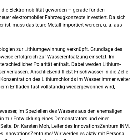
r die Elektromobilität geworden – gerade für den
euer elektromobiler Fahrzeugkonzepte investiert. Da sich
ist, muss das teure Metall importiert werden, u. a. aus
hnologien zur Lithiumgewinnung verknüpft. Grundlage des
sweise erfolgreich zur Wasserentsalzung einsetzt. Im
erschiedlicher Polarität enthält. Dabei werden Lithium-
r verlassen. Anschließend fließt Frischwasser in die Zelle
e Konzentration des Lithiumchlorids im Wasser immer weiter
 beim Entladen fast vollständig wiedergewonnen wird,
enwasser, im Speziellen des Wassers aus den ehemaligen
in zur Entwicklung eines Demonstrators und einer
Seite. Dr. Karsten Moh, Leiter des InnovationsZentrum INM,
es InnovationsZentrums! Wir werden es aktiv mit Personal