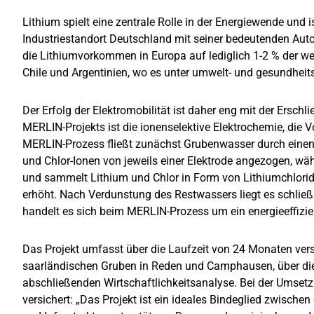
Lithium spielt eine zentrale Rolle in der Energiewende und 
Industriestandort Deutschland mit seiner bedeutenden Auto
die Lithiumvorkommen in Europa auf lediglich 1-2 % der wel
Chile und Argentinien, wo es unter umwelt- und gesundhe
Der Erfolg der Elektromobilität ist daher eng mit der Ers
MERLIN-Projekts ist die ionenselektive Elektrochemie, die 
MERLIN-Prozess fließt zunächst Grubenwasser durch einen sp
und Chlor-Ionen von jeweils einer Elektrode angezogen, wäh
und sammelt Lithium und Chlor in Form von Lithiumchlorid 
erhöht. Nach Verdunstung des Restwassers liegt es schließl
handelt es sich beim MERLIN-Prozess um ein energieeffizie
Das Projekt umfasst über die Laufzeit von 24 Monaten ver
saarländischen Gruben in Reden und Camphausen, über die 
abschließenden Wirtschaftlichkeitsanalyse. Bei der Umsetz
versichert: „Das Projekt ist ein ideales Bindeglied zwisc