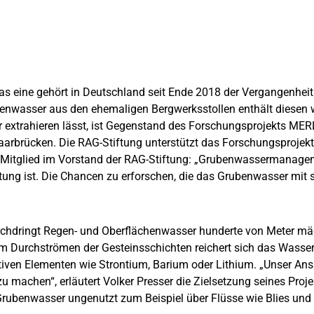
s eine gehört in Deutschland seit Ende 2018 der Vergangenheit
enwasser aus den ehemaligen Bergwerksstollen enthält diesen we
extrahieren lässt, ist Gegenstand des Forschungsprojekts MERLI
 Saarbrücken. Die RAG-Stiftung unterstützt das Forschungsproje
, Mitglied im Vorstand der RAG-Stiftung: „Grubenwassermanageme
ng ist. Die Chancen zu erforschen, die das Grubenwasser mit si
chdringt Regen- und Oberflächenwasser hunderte von Meter mächt
im Durchströmen der Gesteinsschichten reichert sich das Wasser
ktiven Elementen wie Strontium, Barium oder Lithium. „Unser An
u machen“, erläutert Volker Presser die Zielsetzung seines Pro
Grubenwasser ungenutzt zum Beispiel über Flüsse wie Blies und 