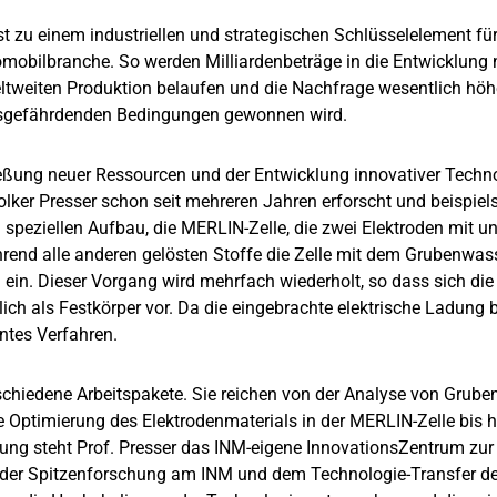
ist zu einem industriellen und strategischen Schlüsselelement fü
mobilbranche. So werden Milliardenbeträge in die Entwicklung n
tweiten Produktion belaufen und die Nachfrage wesentlich höher 
itsgefährdenden Bedingungen gewonnen wird.
chließung neuer Ressourcen und der Entwicklung innovativer Tec
Volker Presser schon seit mehreren Jahren erforscht und beispiel
eziellen Aufbau, die MERLIN-Zelle, die zwei Elektroden mit unt
rend alle anderen gelösten Stoffe die Zelle mit dem Grubenwasse
ein. Dieser Vorgang wird mehrfach wiederholt, so dass sich di
ich als Festkörper vor. Da die eingebrachte elektrische Ladung
ntes Verfahren.
schiedene Arbeitspakete. Sie reichen von der Analyse von Grub
Optimierung des Elektrodenmaterials in der MERLIN-Zelle bis h
ung steht Prof. Presser das INM-eigene InnovationsZentrum zur 
hen der Spitzenforschung am INM und dem Technologie-Transfer d