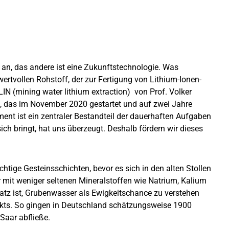
 an, das andere ist eine Zukunftstechnologie. Was
rtvollen Rohstoff, der zur Fertigung von Lithium-Ionen-
N (mining water lithium extraction) von Prof. Volker
kt, das im November 2020 gestartet und auf zwei Jahre
nt ist ein zentraler Bestandteil der dauerhaften Aufgaben
ch bringt, hat uns überzeugt. Deshalb fördern wir dieses
ige Gesteinsschichten, bevor es sich in den alten Stollen
 mit weniger seltenen Mineralstoffen wie Natrium, Kalium
satz ist, Grubenwasser als Ewigkeitschance zu verstehen
jekts. So gingen in Deutschland schätzungsweise 1900
Saar abfließe.