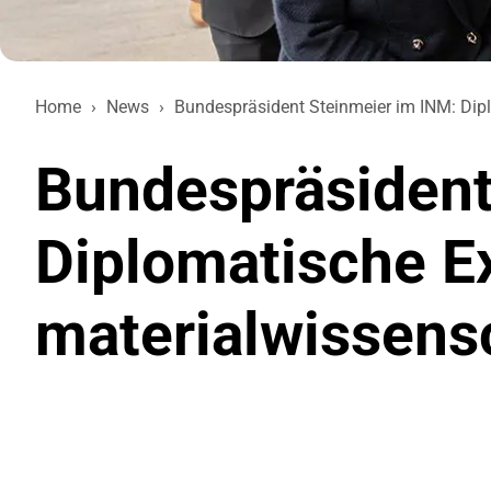
Home
›
News
›
Bundespräsident Steinmeier im INM: Diplo
Bundespräsident
Diplomatische Exz
materialwissensc