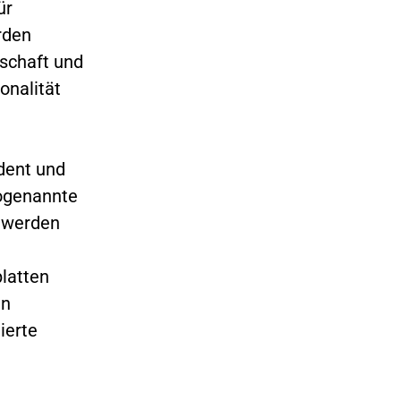
ür
rden
tschaft und
onalität
dent und
sogenannte
r werden
n
platten
en
ierte