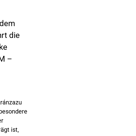
t dem
rt die
nke
NM –
Aránzazu
 besondere
er
gt ist,