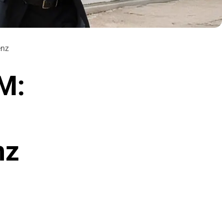
enz
M:
nz