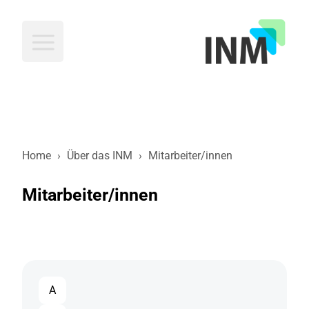
INM
Home
›
Über das INM
›
Mitarbeiter/innen
Mitarbeiter/innen
Filter
Abteilung
A
staff
auswählen