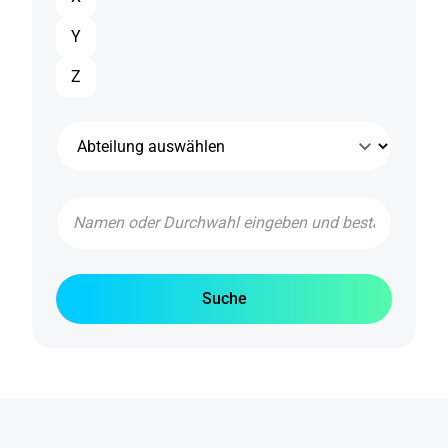
Y
Z
Namen
oder
Durchwahl
eingeben
Suche
und
bestätigen