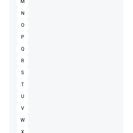
M
N
O
P
Q
R
S
T
U
V
W
X