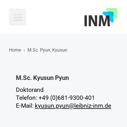
INM
Home
›
M.Sc. Pyun, Kyusun
M.Sc. Kyusun Pyun
Doktorand
Telefon: +49 (0)681-9300-401
E-Mail:
kyusun.pyun@leibniz-inm.de