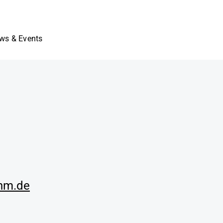
ws & Events
inm.de